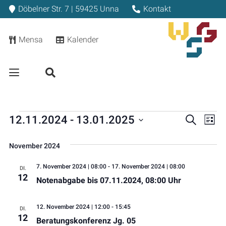
Döbelner Str. 7 | 59425 Unna
Kontakt
Mensa
Kalender
VERANSTALTUN
VE
12.11.2024
 - 
13.01.2025
Suche
VER
Liste
Datum
AN
November 2024
wählen.
NA
SU
7. November 2024 | 08:00
-
17. November 2024 | 08:00
DI.
12
Notenabgabe bis 07.11.2024, 08:00 Uhr
UN
12. November 2024 | 12:00
-
15:45
DI.
ANS
12
Beratungskonferenz Jg. 05