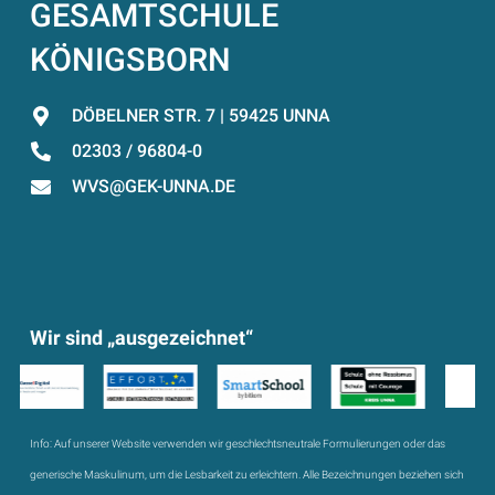
GESAMTSCHULE
KÖNIGSBORN
DÖBELNER STR. 7 | 59425 UNNA
02303 / 96804-0
WVS@GEK-UNNA.DE
Wir sind „ausgezeichnet“
Info:
Auf unserer Website verwenden wir geschlechtsneutrale Formulierungen oder das
generische Maskulinum, um die Lesbarkeit zu erleichtern. Alle Bezeichnungen beziehen sich