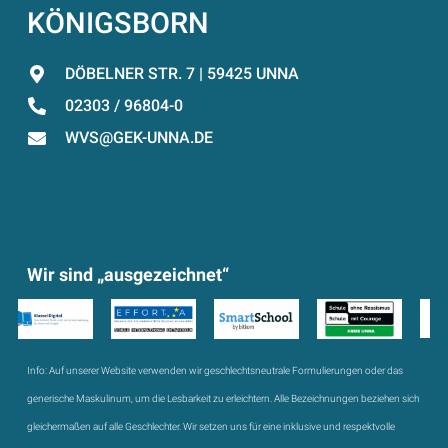
KÖNIGSBORN
DÖBELNER STR. 7 | 59425 UNNA
02303 / 96804-0
WVS@GEK-UNNA.DE
Wir sind „ausgezeichnet“
Info:
Auf unserer Website verwenden wir geschlechtsneutrale Formulierungen oder das
generische Maskulinum, um die Lesbarkeit zu erleichtern. Alle Bezeichnungen beziehen sich
gleichermaßen auf alle Geschlechter. Wir setzen uns für eine inklusive und respektvolle