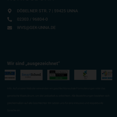
DÖBELNER STR. 7 | 59425 UNNA
02303 / 96804-0
WVS@GEK-UNNA.DE
Wir sind „ausgezeichnet“
Info:
Auf unserer Website verwenden wir geschlechtsneutrale Formulierungen oder das
generische Maskulinum, um die Lesbarkeit zu erleichtern. Alle Bezeichnungen beziehen sich
gleichermaßen auf alle Geschlechter. Wir setzen uns für eine inklusive und respektvolle
Sprache ein.