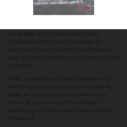
weltoffener und den Menschen zugewandter
Erfinder.
Diese Merkmale zeichnen auch unsere Schule aus
und spiegeln sich im Miteinander unserer
Schulgemeinschaft und den Konzepten der
Werner-von-Siemens-Gesamtschule Königsborn
wider. Ich lade Sie herzlich ein, sich hiervon ein Bild
zu machen.
Kinder, Jugendliche und junge Erwachsene auf
ihrem Weg in das Erwachsensein Sicherheit zu
geben, sie zu unterstützen, zu fordern und zu
fördern, ist uns ein wesentliches Anliegen –
unabhängig von ihrem sozialen oder kulturellen
Hintergrund.