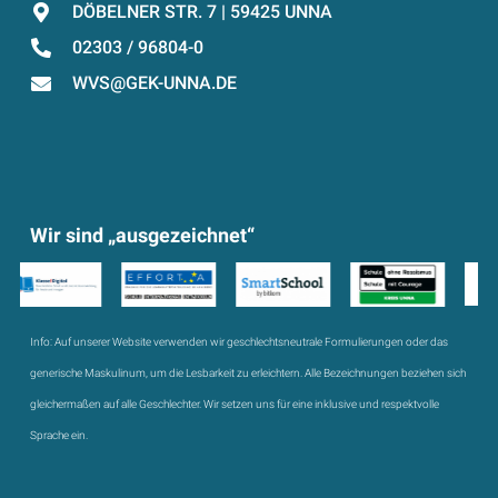
DÖBELNER STR. 7 | 59425 UNNA
02303 / 96804-0
WVS@GEK-UNNA.DE
Wir sind „ausgezeichnet“
Info:
Auf unserer Website verwenden wir geschlechtsneutrale Formulierungen oder das
generische Maskulinum, um die Lesbarkeit zu erleichtern. Alle Bezeichnungen beziehen sich
gleichermaßen auf alle Geschlechter. Wir setzen uns für eine inklusive und respektvolle
Sprache ein.