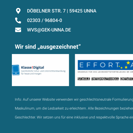
DÖBELNER STR. 7 | 59425 UNNA
02303 / 96804-0
WVS@GEK-UNNA.DE
Wir sind „ausgezeichnet“
Info:
Auf unserer Website verwenden wir geschlechtsneutrale Formulierun
Maskulinum, um die Lesbarkeit zu erleichtern. Alle Bezeichnungen beziehen
Geschlechter. Wir setzen uns für eine inklusive und respektvolle Sprache ei