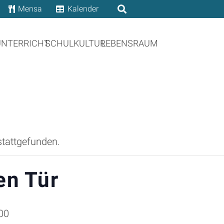
Mensa
Kalender
UNTERRICHT
SCHULKULTUR
LEBENSRAUM
stattgefunden.
en Tür
00