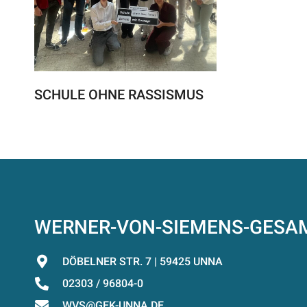
SCHULE OHNE RASSISMUS
WERNER-VON-SIEMENS-GES
DÖBELNER STR. 7 | 59425 UNNA
02303 / 96804-0
WVS@GEK-UNNA.DE