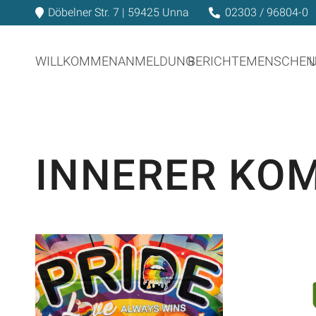
Döbelner Str. 7 | 59425 Unna
02303 / 96804-0
WILLKOMMEN
ANMELDUNG
BERICHTE
MENSCHEN
INNERER KO