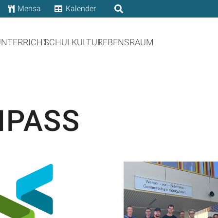
Mensa
Kalender
UNTERRICHT
SCHULKULTUR
LEBENSRAUM
MPASS