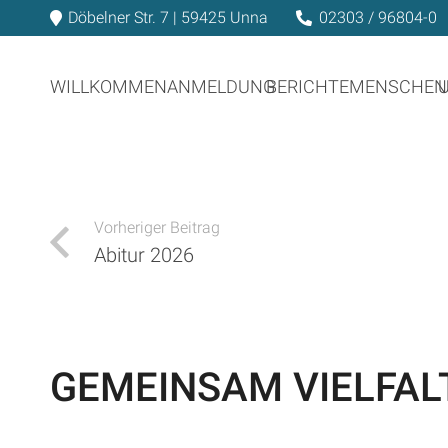
Döbelner Str. 7 | 59425 Unna
02303 / 96804-0
WILLKOMMEN
ANMELDUNG
BERICHTE
MENSCHEN
Vorheriger Beitrag
Abitur 2026
GEMEINSAM VIELFAL