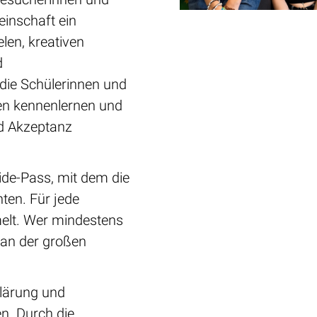
inschaft ein
len, kreativen
d
die Schülerinnen und
ven kennenlernen und
nd Akzeptanz
ide-Pass, mit dem die
ten. Für jede
elt. Wer mindestens
an der großen
klärung und
. Durch die