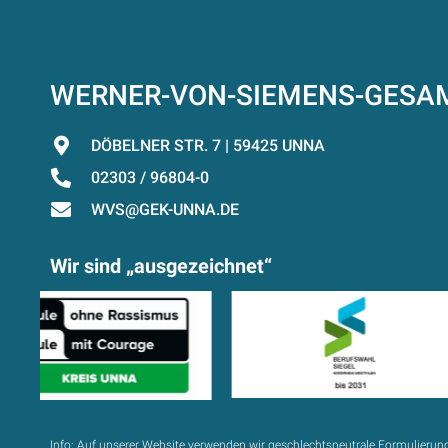
WERNER-VON-SIEMENS-GES
DÖBELNER STR. 7 | 59425 UNNA
02303 / 96804-0
WVS@GEK-UNNA.DE
Wir sind „ausgezeichnet“
Info:
Auf unserer Website verwenden wir geschlechtsneutrale Formulierun