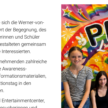
sich die Werner-von-
rt der Begegnung, des
erinnen und Schüler
gestalteten gemeinsam
Interessierten.
ilnehmenden zahlreiche
e Awareness-
formationsmaterialien,
tionstag in den
n.
d Entertainmentcenter,
Besucherinnen und