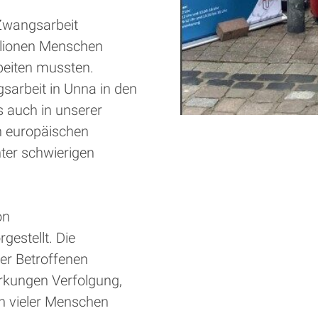
 Zwangsarbeit
llionen Menschen
beiten mussten.
sarbeit in Unna in den
ss auch in unserer
n europäischen
ter schwierigen
on
estellt. Die
er Betroffenen
irkungen Verfolgung,
n vieler Menschen