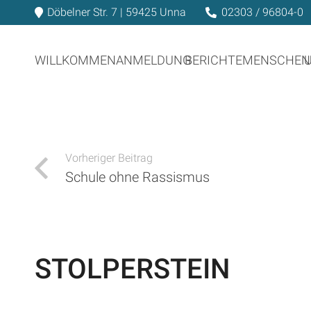
Döbelner Str. 7 | 59425 Unna
02303 / 96804-0
WILLKOMMEN
ANMELDUNG
BERICHTE
MENSCHEN
Vorheriger Beitrag
Schule ohne Rassismus
STOLPERSTEIN