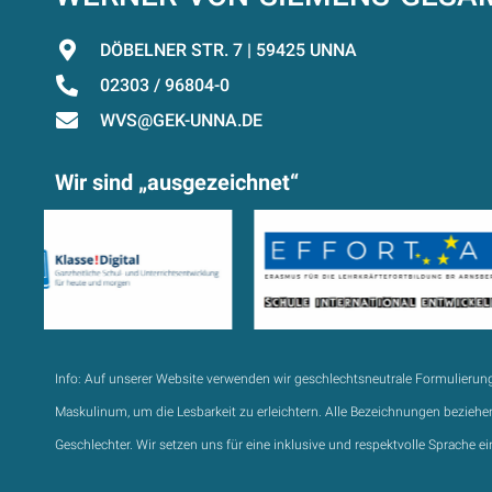
DÖBELNER STR. 7 | 59425 UNNA
02303 / 96804-0
WVS@GEK-UNNA.DE
Wir sind „ausgezeichnet“
Info:
Auf unserer Website verwenden wir geschlechtsneutrale Formulierun
Maskulinum, um die Lesbarkeit zu erleichtern. Alle Bezeichnungen beziehen
Geschlechter. Wir setzen uns für eine inklusive und respektvolle Sprache ei