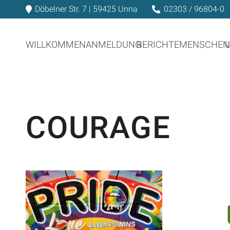
Döbelner Str. 7 | 59425 Unna
02303 / 96804-0
WILLKOMMEN
ANMELDUNG
BERICHTE
MENSCHEN
COURAGE