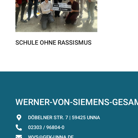
SCHULE OHNE RASSISMUS
WERNER-VON-SIEMENS-GES
DÖBELNER STR. 7 | 59425 UNNA
02303 / 96804-0
WVS@GEK-UNNA.DE