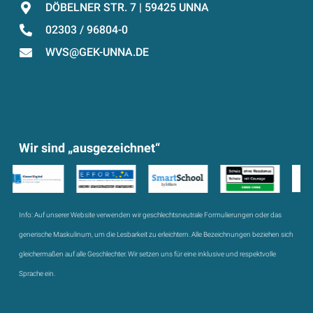
DÖBELNER STR. 7 | 59425 UNNA
02303 / 96804-0
WVS@GEK-UNNA.DE
Wir sind „ausgezeichnet“
Info:
Auf unserer Website verwenden wir geschlechtsneutrale Formulierungen oder das
generische Maskulinum, um die Lesbarkeit zu erleichtern. Alle Bezeichnungen beziehen sich
gleichermaßen auf alle Geschlechter. Wir setzen uns für eine inklusive und respektvolle
Sprache ein.