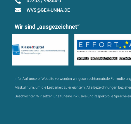
02303 / 96804-0
WVS@GEK-UNNA.DE
Wir sind „ausgezeichnet“
Info:
Auf unserer Website verwenden wir geschlechtsneutrale Formulierun
Maskulinum, um die Lesbarkeit zu erleichtern. Alle Bezeichnungen beziehen
Geschlechter. Wir setzen uns für eine inklusive und respektvolle Sprache ei