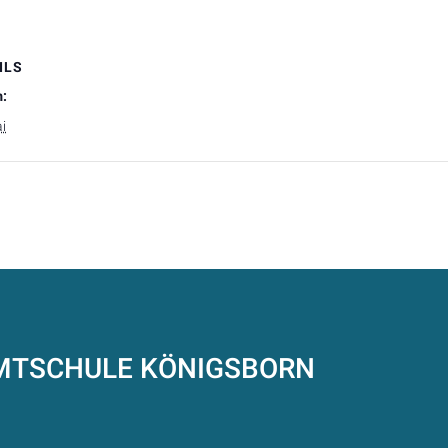
ILS
:
i
AMTSCHULE
KÖNIGSBORN