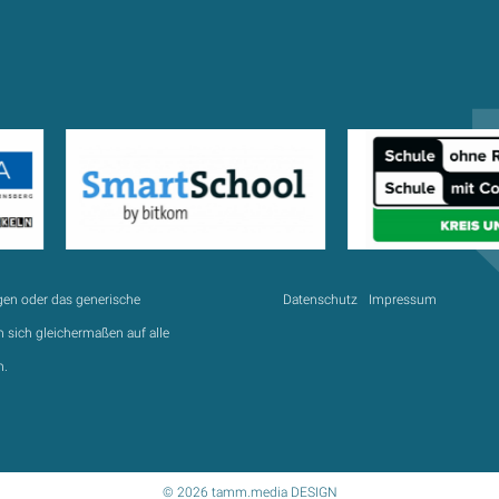
gen oder das generische
Datenschutz
Impressum
 sich gleichermaßen auf alle
n.
© 2026 tamm.media DESIGN