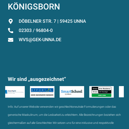
KÖNIGSBORN
DÖBELNER STR. 7 | 59425 UNNA
02303 / 96804-0
WVS@GEK-UNNA.DE
Wir sind „ausgezeichnet“
Info:
Auf unserer Website verwenden wir geschlechtsneutrale Formulierungen oder das
generische Maskulinum, um die Lesbarkeit zu erleichtern. Alle Bezeichnungen beziehen sich
gleichermaßen auf alle Geschlechter. Wir setzen uns für eine inklusive und respektvolle