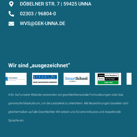
DÖBELNER STR. 7 | 59425 UNNA
02303 / 96804-0
WVS@GEK-UNNA.DE
Wir sind „ausgezeichnet“
Info:
Auf unserer Website verwenden wir geschlechtsneutrale Formulierungen oder das
generische Maskulinum, um die Lesbarkeit zu erleichtern. Alle Bezeichnungen beziehen sich
gleichermaßen auf alle Geschlechter. Wir setzen uns für eine inklusive und respektvolle
Sprache ein.