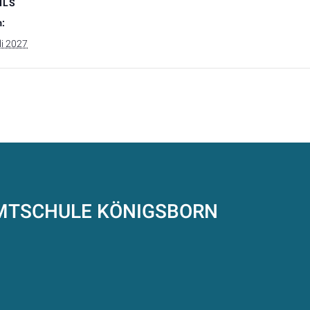
ILS
:
li 2027
AMTSCHULE
KÖNIGSBORN