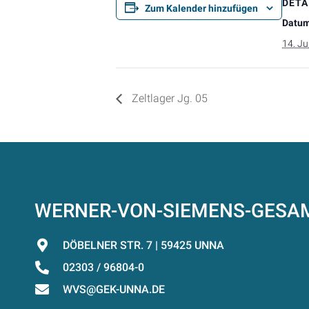
DETA
Zum Kalender hinzufügen
Datum
14. Ju
Zeltlager Jg. 05
WERNER-VON-SIEMENS-GES
DÖBELNER STR. 7 | 59425 UNNA
02303 / 96804-0
WVS@GEK-UNNA.DE