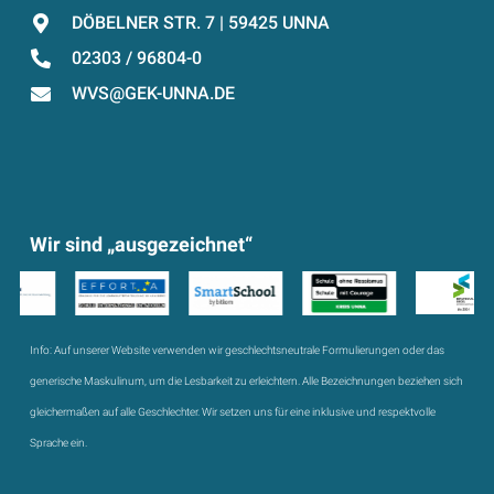
DÖBELNER STR. 7 | 59425 UNNA
02303 / 96804-0
WVS@GEK-UNNA.DE
Wir sind „ausgezeichnet“
Info:
Auf unserer Website verwenden wir geschlechtsneutrale Formulierungen oder das
generische Maskulinum, um die Lesbarkeit zu erleichtern. Alle Bezeichnungen beziehen sich
gleichermaßen auf alle Geschlechter. Wir setzen uns für eine inklusive und respektvolle
Sprache ein.