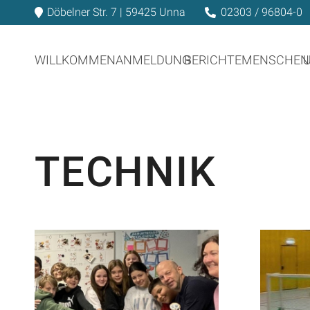
Döbelner Str. 7 | 59425 Unna
02303 / 96804-0
WILLKOMMEN
ANMELDUNG
BERICHTE
MENSCHEN
TECHNIK