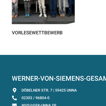
VORLESEWETTBEWERB
WERNER-VON-SIEMENS-GES
DÖBELNER STR. 7 | 59425 UNNA
02303 / 96804-0
WVS@GEK-UNNA.DE