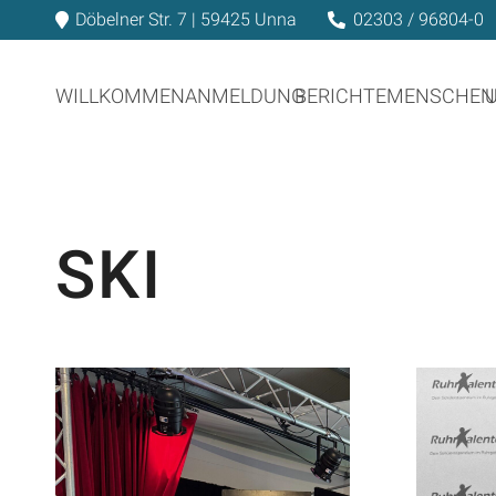
Döbelner Str. 7 | 59425 Unna
02303 / 96804-0
WILLKOMMEN
ANMELDUNG
BERICHTE
MENSCHEN
SKI