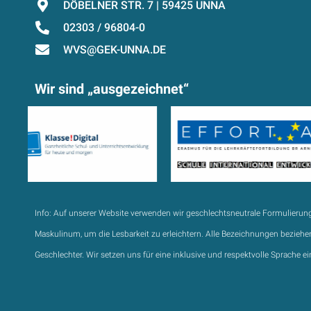
DÖBELNER STR. 7 | 59425 UNNA
02303 / 96804-0
WVS@GEK-UNNA.DE
Wir sind „ausgezeichnet“
Info:
Auf unserer Website verwenden wir geschlechtsneutrale Formulierun
Maskulinum, um die Lesbarkeit zu erleichtern. Alle Bezeichnungen beziehen
Geschlechter. Wir setzen uns für eine inklusive und respektvolle Sprache ei