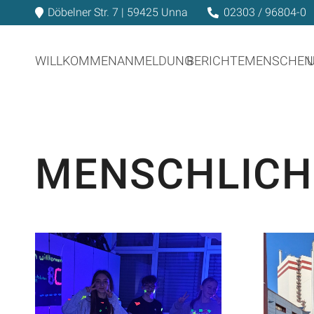
Döbelner Str. 7 | 59425 Unna
02303 / 96804-0
WILLKOMMEN
ANMELDUNG
BERICHTE
MENSCHEN
MENSCHLICH