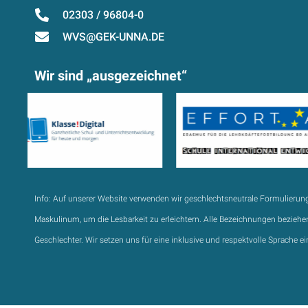
02303 / 96804-0
WVS@GEK-UNNA.DE
Wir sind „ausgezeichnet“
Info:
Auf unserer Website verwenden wir geschlechtsneutrale Formulierun
Maskulinum, um die Lesbarkeit zu erleichtern. Alle Bezeichnungen beziehen
Geschlechter. Wir setzen uns für eine inklusive und respektvolle Sprache ei