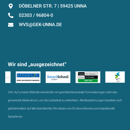
DÖBELNER STR. 7 | 59425 UNNA
02303 / 96804-0
WVS@GEK-UNNA.DE
Wir sind „ausgezeichnet“
Info:
Auf unserer Website verwenden wir geschlechtsneutrale Formulierungen oder das
generische Maskulinum, um die Lesbarkeit zu erleichtern. Alle Bezeichnungen beziehen sich
gleichermaßen auf alle Geschlechter. Wir setzen uns für eine inklusive und respektvolle
Sprache ein.