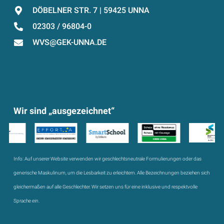
DÖBELNER STR. 7 | 59425 UNNA
02303 / 96804-0
WVS@GEK-UNNA.DE
Wir sind „ausgezeichnet“
Info:
Auf unserer Website verwenden wir geschlechtsneutrale Formulierungen oder das
generische Maskulinum, um die Lesbarkeit zu erleichtern. Alle Bezeichnungen beziehen sich
gleichermaßen auf alle Geschlechter. Wir setzen uns für eine inklusive und respektvolle
Sprache ein.