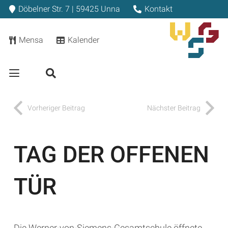
Döbelner Str. 7 | 59425 Unna
Kontakt
Mensa
Kalender
Vorheriger Beitrag
Nächster Beitrag
TAG DER OFFENEN
TÜR
Die Werner-von-Siemens-Gesamtschule öffnete