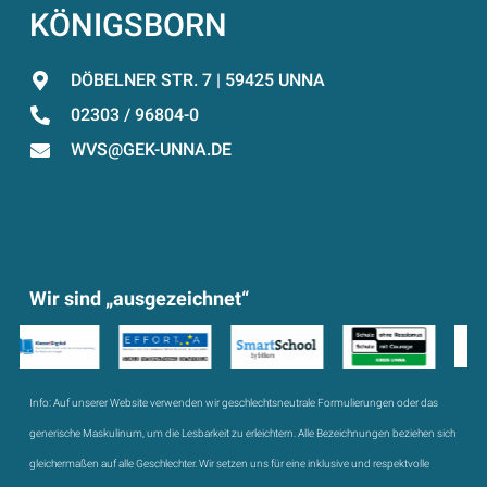
KÖNIGSBORN
DÖBELNER STR. 7 | 59425 UNNA
02303 / 96804-0
WVS@GEK-UNNA.DE
Wir sind „ausgezeichnet“
Info:
Auf unserer Website verwenden wir geschlechtsneutrale Formulierungen oder das
generische Maskulinum, um die Lesbarkeit zu erleichtern. Alle Bezeichnungen beziehen sich
gleichermaßen auf alle Geschlechter. Wir setzen uns für eine inklusive und respektvolle