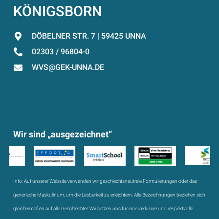
KÖNIGSBORN
DÖBELNER STR. 7 | 59425 UNNA
02303 / 96804-0
WVS@GEK-UNNA.DE
Wir sind „ausgezeichnet“
Info:
Auf unserer Website verwenden wir geschlechtsneutrale Formulierungen oder das
generische Maskulinum, um die Lesbarkeit zu erleichtern. Alle Bezeichnungen beziehen sich
gleichermaßen auf alle Geschlechter. Wir setzen uns für eine inklusive und respektvolle