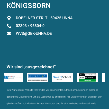
KÖNIGSBORN
DÖBELNER STR. 7 | 59425 UNNA
02303 / 96804-0
WVS@GEK-UNNA.DE
Wir sind „ausgezeichnet“
Info:
Auf unserer Website verwenden wir geschlechtsneutrale Formulierungen oder das
generische Maskulinum, um die Lesbarkeit zu erleichtern. Alle Bezeichnungen beziehen sich
gleichermaßen auf alle Geschlechter. Wir setzen uns für eine inklusive und respektvolle