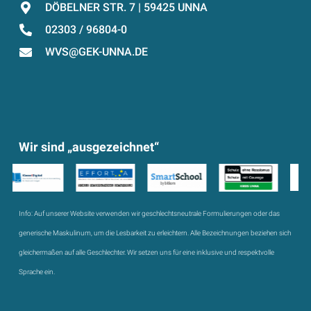
DÖBELNER STR. 7 | 59425 UNNA
02303 / 96804-0
WVS@GEK-UNNA.DE
Wir sind „ausgezeichnet“
Info:
Auf unserer Website verwenden wir geschlechtsneutrale Formulierungen oder das
generische Maskulinum, um die Lesbarkeit zu erleichtern. Alle Bezeichnungen beziehen sich
gleichermaßen auf alle Geschlechter. Wir setzen uns für eine inklusive und respektvolle
Sprache ein.