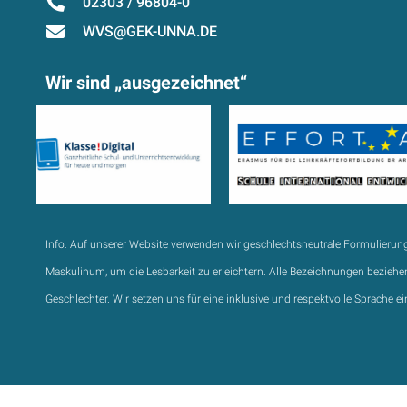
02303 / 96804-0
WVS@GEK-UNNA.DE
Wir sind „ausgezeichnet“
Info:
Auf unserer Website verwenden wir geschlechtsneutrale Formulierun
Maskulinum, um die Lesbarkeit zu erleichtern. Alle Bezeichnungen beziehen
Geschlechter. Wir setzen uns für eine inklusive und respektvolle Sprache ei