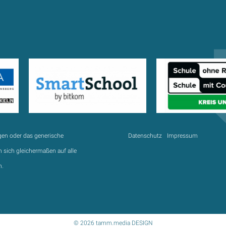
gen oder das generische
Datenschutz
Impressum
 sich gleichermaßen auf alle
n.
© 2026 tamm.media DESIGN