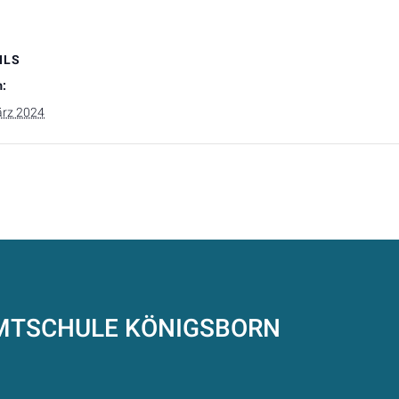
ILS
:
ärz 2024
AMTSCHULE
KÖNIGSBORN