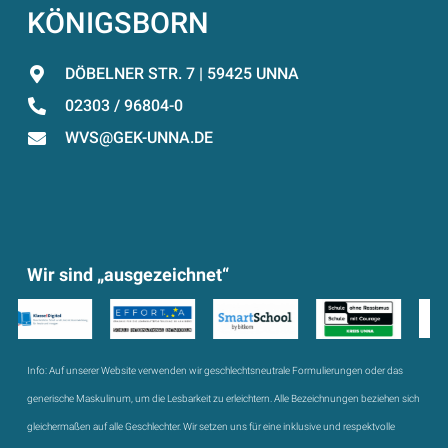
KÖNIGSBORN
DÖBELNER STR. 7 | 59425 UNNA
02303 / 96804-0
WVS@GEK-UNNA.DE
Wir sind „ausgezeichnet“
Info:
Auf unserer Website verwenden wir geschlechtsneutrale Formulierungen oder das
generische Maskulinum, um die Lesbarkeit zu erleichtern. Alle Bezeichnungen beziehen sich
gleichermaßen auf alle Geschlechter. Wir setzen uns für eine inklusive und respektvolle