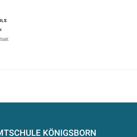
ILS
:
anuar
AMTSCHULE
KÖNIGSBORN