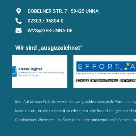
DÖBELNER STR. 7 | 59425 UNNA
02303 / 96804-0
WVS@GEK-UNNA.DE
Wir sind „ausgezeichnet“
Info:
Auf unserer Website verwenden wir geschlechtsneutrale Formulierun
Maskulinum, um die Lesbarkeit zu erleichtern. Alle Bezeichnungen beziehen
Geschlechter. Wir setzen uns für eine inklusive und respektvolle Sprache ei