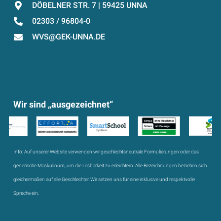
DÖBELNER STR. 7 | 59425 UNNA
02303 / 96804-0
WVS@GEK-UNNA.DE
Wir sind „ausgezeichnet“
Info:
Auf unserer Website verwenden wir geschlechtsneutrale Formulierungen oder das
generische Maskulinum, um die Lesbarkeit zu erleichtern. Alle Bezeichnungen beziehen sich
gleichermaßen auf alle Geschlechter. Wir setzen uns für eine inklusive und respektvolle
Sprache ein.