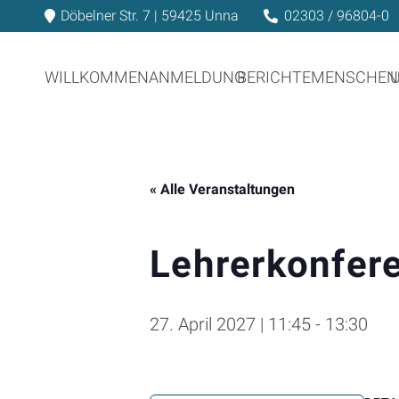
Döbelner Str. 7 | 59425 Unna
02303 / 96804-0
WILLKOMMEN
ANMELDUNG
BERICHTE
MENSCHEN
« Alle Veranstaltungen
Lehrerkonfer
27. April 2027 | 11:45
-
13:30