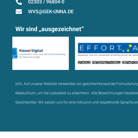
02303 / 96804-0
WVS@GEK-UNNA.DE
Wir sind „ausgezeichnet“
Info:
Auf unserer Website verwenden wir geschlechtsneutrale Formulierun
Maskulinum, um die Lesbarkeit zu erleichtern. Alle Bezeichnungen beziehen
Geschlechter. Wir setzen uns für eine inklusive und respektvolle Sprache ei