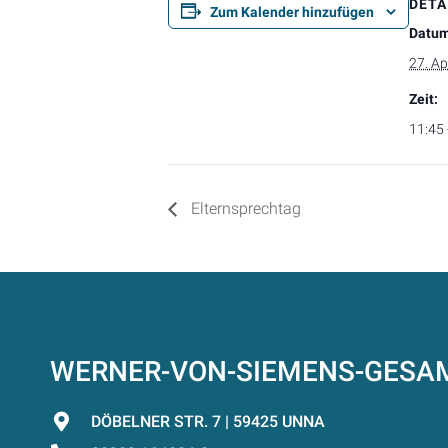
DETA
Zum Kalender hinzufügen
Datum
27. Ap
Zeit:
11:45 
Elternsprechtag
WERNER-VON-SIEMENS-GES
DÖBELNER STR. 7 | 59425 UNNA