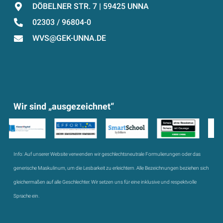
DÖBELNER STR. 7 | 59425 UNNA
02303 / 96804-0
WVS@GEK-UNNA.DE
Wir sind „ausgezeichnet“
Info:
Auf unserer Website verwenden wir geschlechtsneutrale Formulierungen oder das
generische Maskulinum, um die Lesbarkeit zu erleichtern. Alle Bezeichnungen beziehen sich
gleichermaßen auf alle Geschlechter. Wir setzen uns für eine inklusive und respektvolle
Sprache ein.