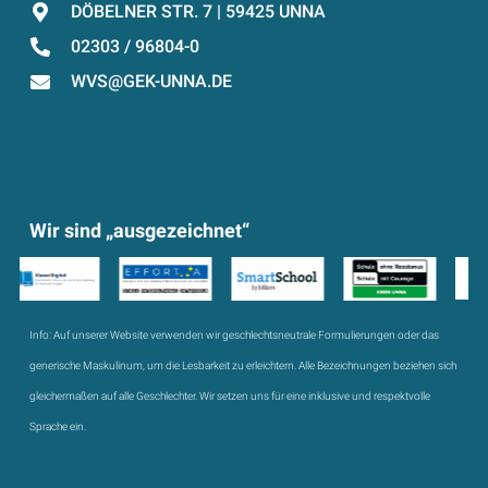
DÖBELNER STR. 7 | 59425 UNNA
02303 / 96804-0
WVS@GEK-UNNA.DE
Wir sind „ausgezeichnet“
Info:
Auf unserer Website verwenden wir geschlechtsneutrale Formulierungen oder das
generische Maskulinum, um die Lesbarkeit zu erleichtern. Alle Bezeichnungen beziehen sich
gleichermaßen auf alle Geschlechter. Wir setzen uns für eine inklusive und respektvolle
Sprache ein.