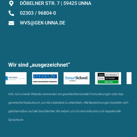
DÖBELNER STR. 7 | 59425 UNNA
02303 / 96804-0
WVS@GEK-UNNA.DE
Wir sind „ausgezeichnet“
Info:
Auf unserer Website verwenden wir geschlechtsneutrale Formulierungen oder das
generische Maskulinum, um die Lesbarkeit zu erleichtern. Alle Bezeichnungen beziehen sich
gleichermaßen auf alle Geschlechter. Wir setzen uns für eine inklusive und respektvolle
Sprache ein.