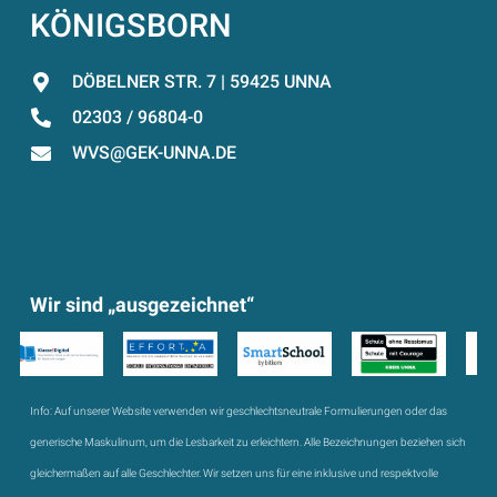
KÖNIGSBORN
DÖBELNER STR. 7 | 59425 UNNA
02303 / 96804-0
WVS@GEK-UNNA.DE
Wir sind „ausgezeichnet“
Info:
Auf unserer Website verwenden wir geschlechtsneutrale Formulierungen oder das
generische Maskulinum, um die Lesbarkeit zu erleichtern. Alle Bezeichnungen beziehen sich
gleichermaßen auf alle Geschlechter. Wir setzen uns für eine inklusive und respektvolle