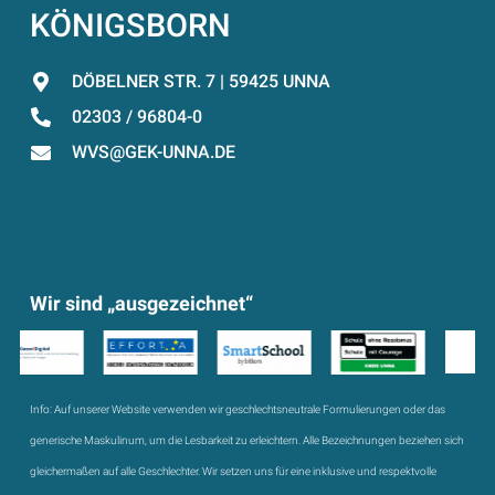
KÖNIGSBORN
DÖBELNER STR. 7 | 59425 UNNA
02303 / 96804-0
WVS@GEK-UNNA.DE
Wir sind „ausgezeichnet“
Info:
Auf unserer Website verwenden wir geschlechtsneutrale Formulierungen oder das
generische Maskulinum, um die Lesbarkeit zu erleichtern. Alle Bezeichnungen beziehen sich
gleichermaßen auf alle Geschlechter. Wir setzen uns für eine inklusive und respektvolle