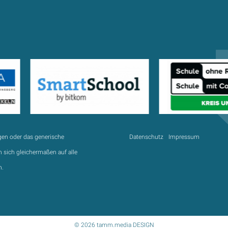
gen oder das generische
Datenschutz
Impressum
 sich gleichermaßen auf alle
n.
© 2026 tamm.media DESIGN