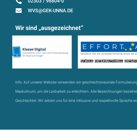
02303 / 96804-0
WVS@GEK-UNNA.DE
Wir sind „ausgezeichnet“
Info:
Auf unserer Website verwenden wir geschlechtsneutrale Formulierun
Maskulinum, um die Lesbarkeit zu erleichtern. Alle Bezeichnungen beziehen
Geschlechter. Wir setzen uns für eine inklusive und respektvolle Sprache ei