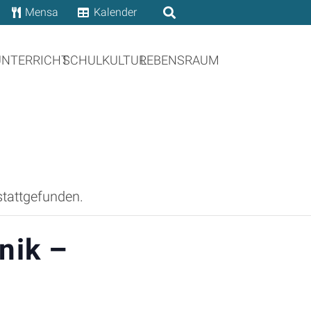
Mensa
Kalender
UNTERRICHT
SCHULKULTUR
LEBENSRAUM
stattgefunden.
nik –