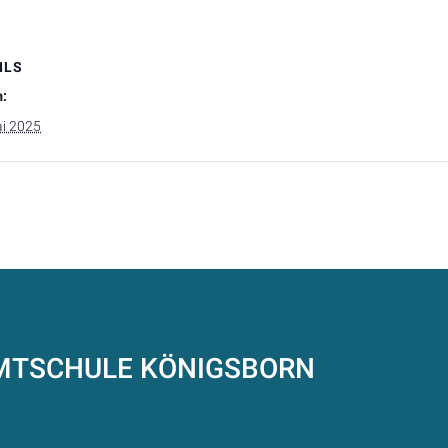
ILS
:
ai 2025
AMTSCHULE
KÖNIGSBORN