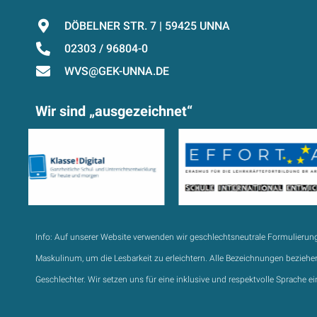
DÖBELNER STR. 7 | 59425 UNNA
02303 / 96804-0
WVS@GEK-UNNA.DE
Wir sind „ausgezeichnet“
Info:
Auf unserer Website verwenden wir geschlechtsneutrale Formulierun
Maskulinum, um die Lesbarkeit zu erleichtern. Alle Bezeichnungen beziehen
Geschlechter. Wir setzen uns für eine inklusive und respektvolle Sprache ei