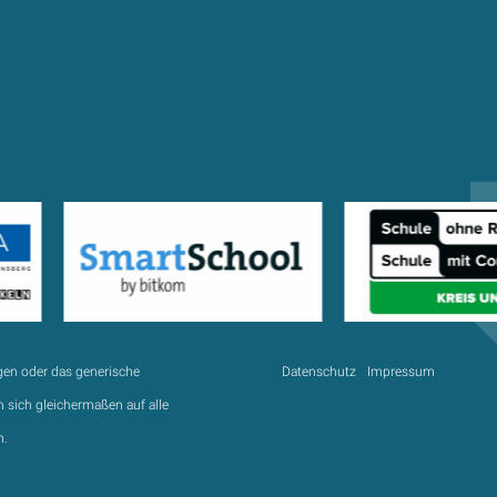
gen oder das generische
Datenschutz
Impressum
 sich gleichermaßen auf alle
n.