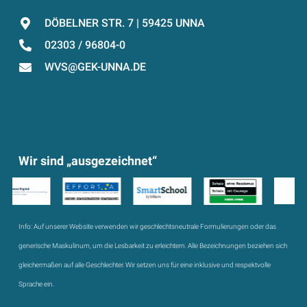
DÖBELNER STR. 7 | 59425 UNNA
02303 / 96804-0
WVS@GEK-UNNA.DE
Wir sind „ausgezeichnet“
Info:
Auf unserer Website verwenden wir geschlechtsneutrale Formulierungen oder das
generische Maskulinum, um die Lesbarkeit zu erleichtern. Alle Bezeichnungen beziehen sich
gleichermaßen auf alle Geschlechter. Wir setzen uns für eine inklusive und respektvolle
Sprache ein.