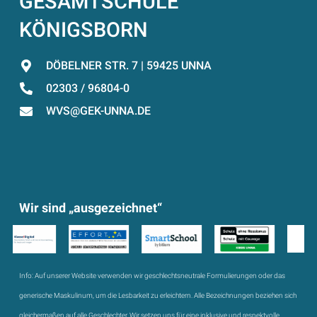
GESAMTSCHULE
KÖNIGSBORN
DÖBELNER STR. 7 | 59425 UNNA
02303 / 96804-0
WVS@GEK-UNNA.DE
Wir sind „ausgezeichnet“
Info:
Auf unserer Website verwenden wir geschlechtsneutrale Formulierungen oder das
generische Maskulinum, um die Lesbarkeit zu erleichtern. Alle Bezeichnungen beziehen sich
gleichermaßen auf alle Geschlechter. Wir setzen uns für eine inklusive und respektvolle