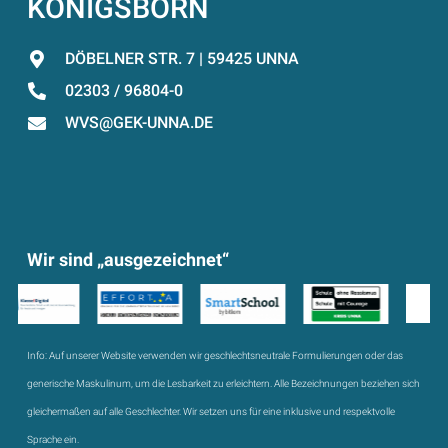
KÖNIGSBORN
DÖBELNER STR. 7 | 59425 UNNA
02303 / 96804-0
WVS@GEK-UNNA.DE
Wir sind „ausgezeichnet“
Info:
Auf unserer Website verwenden wir geschlechtsneutrale Formulierungen oder das
generische Maskulinum, um die Lesbarkeit zu erleichtern. Alle Bezeichnungen beziehen sich
gleichermaßen auf alle Geschlechter. Wir setzen uns für eine inklusive und respektvolle
Sprache ein.