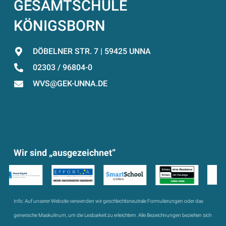
GESAMTSCHULE
KÖNIGSBORN
DÖBELNER STR. 7 | 59425 UNNA
02303 / 96804-0
WVS@GEK-UNNA.DE
Wir sind „ausgezeichnet“
Info:
Auf unserer Website verwenden wir geschlechtsneutrale Formulierungen oder das
generische Maskulinum, um die Lesbarkeit zu erleichtern. Alle Bezeichnungen beziehen sich