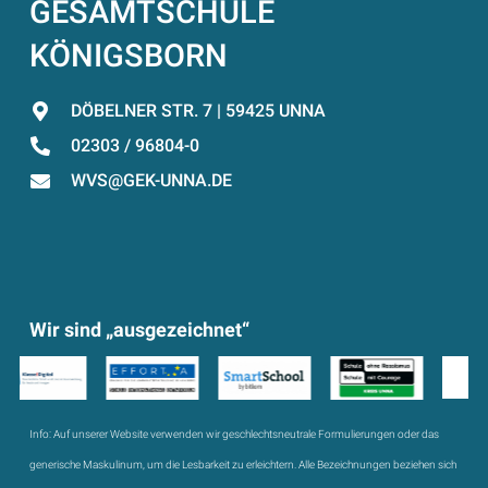
GESAMTSCHULE
KÖNIGSBORN
DÖBELNER STR. 7 | 59425 UNNA
02303 / 96804-0
WVS@GEK-UNNA.DE
Wir sind „ausgezeichnet“
Info:
Auf unserer Website verwenden wir geschlechtsneutrale Formulierungen oder das
generische Maskulinum, um die Lesbarkeit zu erleichtern. Alle Bezeichnungen beziehen sich