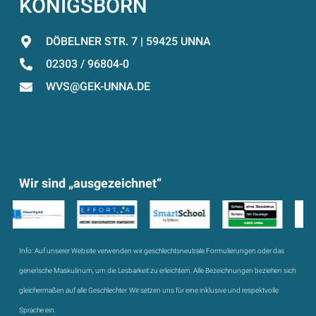
KÖNIGSBORN
DÖBELNER STR. 7 | 59425 UNNA
02303 / 96804-0
WVS@GEK-UNNA.DE
Wir sind „ausgezeichnet“
Info:
Auf unserer Website verwenden wir geschlechtsneutrale Formulierungen oder das
generische Maskulinum, um die Lesbarkeit zu erleichtern. Alle Bezeichnungen beziehen sich
gleichermaßen auf alle Geschlechter. Wir setzen uns für eine inklusive und respektvolle
Sprache ein.