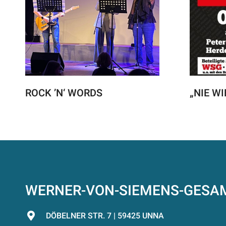
ROCK ’N‘ WORDS
„NIE WI
WERNER-VON-SIEMENS-GES
DÖBELNER STR. 7 | 59425 UNNA