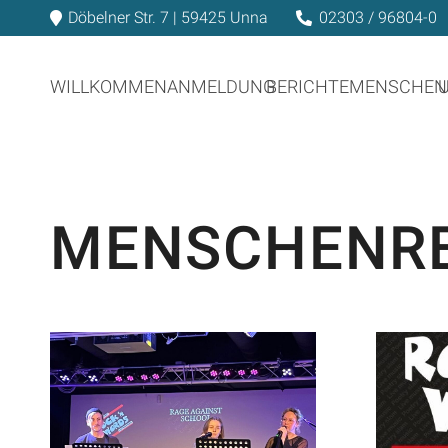
Döbelner Str. 7 | 59425 Unna
02303 / 96804-0
WILLKOMMEN
ANMELDUNG
BERICHTE
MENSCHEN
MENSCHENR