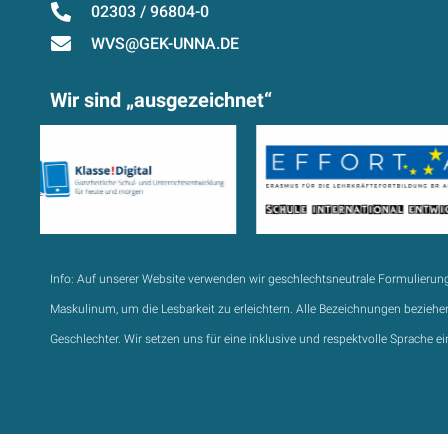
02303 / 96804-0
WVS@GEK-UNNA.DE
Wir sind „ausgezeichnet“
Info:
Auf unserer Website verwenden wir geschlechtsneutrale Formulierun
Maskulinum, um die Lesbarkeit zu erleichtern. Alle Bezeichnungen beziehen
Geschlechter. Wir setzen uns für eine inklusive und respektvolle Sprache ei