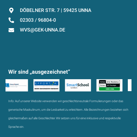
DÖBELNER STR. 7 | 59425 UNNA
02303 / 96804-0
WVS@GEK-UNNA.DE
Wir sind „ausgezeichnet“
Info:
Auf unserer Website verwenden wir geschlechtsneutrale Formulierungen oder das
generische Maskulinum, um die Lesbarkeit zu erleichtern. Alle Bezeichnungen beziehen sich
gleichermaßen auf alle Geschlechter. Wir setzen uns für eine inklusive und respektvolle
Sprache ein.