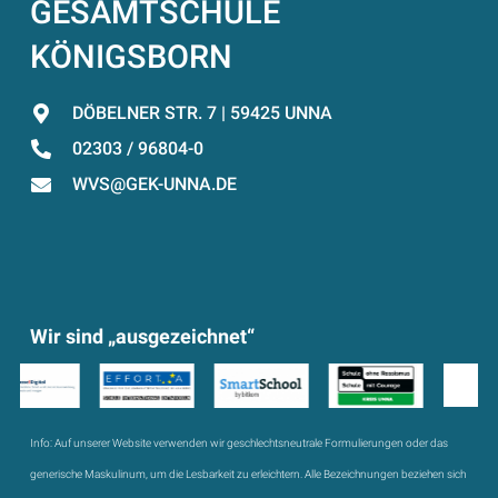
GESAMTSCHULE
KÖNIGSBORN
DÖBELNER STR. 7 | 59425 UNNA
02303 / 96804-0
WVS@GEK-UNNA.DE
Wir sind „ausgezeichnet“
Info:
Auf unserer Website verwenden wir geschlechtsneutrale Formulierungen oder das
generische Maskulinum, um die Lesbarkeit zu erleichtern. Alle Bezeichnungen beziehen sich