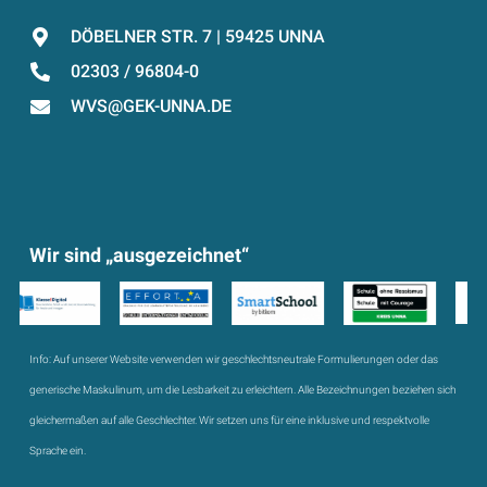
DÖBELNER STR. 7 | 59425 UNNA
02303 / 96804-0
WVS@GEK-UNNA.DE
Wir sind „ausgezeichnet“
Info:
Auf unserer Website verwenden wir geschlechtsneutrale Formulierungen oder das
generische Maskulinum, um die Lesbarkeit zu erleichtern. Alle Bezeichnungen beziehen sich
gleichermaßen auf alle Geschlechter. Wir setzen uns für eine inklusive und respektvolle
Sprache ein.