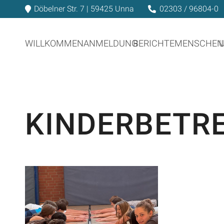
Döbelner Str. 7 | 59425 Unna
02303 / 96804-0
WILLKOMMEN
ANMELDUNG
BERICHTE
MENSCHEN
KINDERBETR