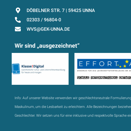
DÖBELNER STR. 7 | 59425 UNNA
02303 / 96804-0
WVS@GEK-UNNA.DE
Wir sind „ausgezeichnet“
Info:
Auf unserer Website verwenden wir geschlechtsneutrale Formulierun
Maskulinum, um die Lesbarkeit zu erleichtern. Alle Bezeichnungen beziehen
Geschlechter. Wir setzen uns für eine inklusive und respektvolle Sprache ei