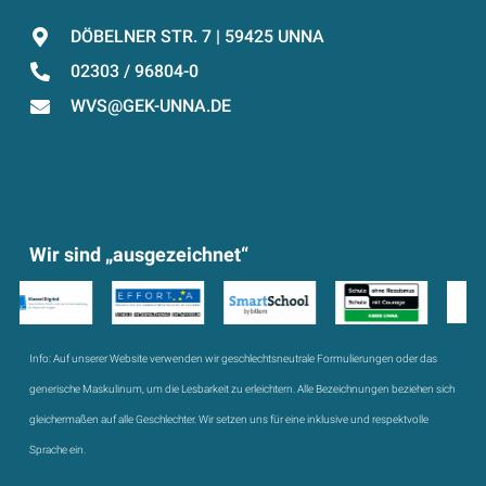
DÖBELNER STR. 7 | 59425 UNNA
02303 / 96804-0
WVS@GEK-UNNA.DE
Wir sind „ausgezeichnet“
Info:
Auf unserer Website verwenden wir geschlechtsneutrale Formulierungen oder das
generische Maskulinum, um die Lesbarkeit zu erleichtern. Alle Bezeichnungen beziehen sich
gleichermaßen auf alle Geschlechter. Wir setzen uns für eine inklusive und respektvolle
Sprache ein.