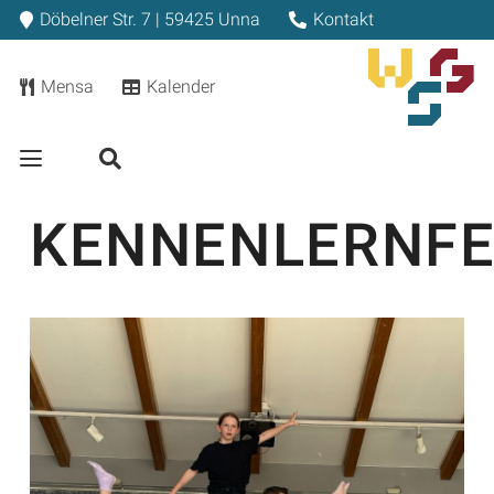
Döbelner Str. 7 | 59425 Unna
Kontakt
Mensa
Kalender
KENNENLERNF