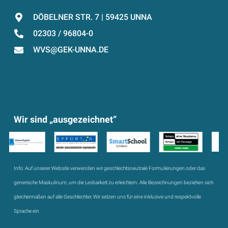
DÖBELNER STR. 7 | 59425 UNNA
02303 / 96804-0
WVS@GEK-UNNA.DE
Wir sind „ausgezeichnet“
Info:
Auf unserer Website verwenden wir geschlechtsneutrale Formulierungen oder das
generische Maskulinum, um die Lesbarkeit zu erleichtern. Alle Bezeichnungen beziehen sich
gleichermaßen auf alle Geschlechter. Wir setzen uns für eine inklusive und respektvolle
Sprache ein.